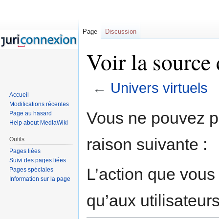
Page
Discussion
Voir la source 
←
Univers virtuels
Accueil
Aller à :
navigation
,
rechercher
Modifications récentes
Vous ne pouvez pa
Page au hasard
Help about MediaWiki
raison suivante :
Outils
Pages liées
Suivi des pages liées
L’action que vous
Pages spéciales
Information sur la page
qu’aux utilisateur