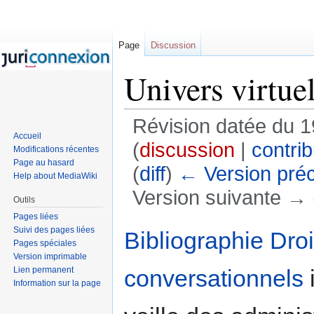
Page
Discussion
Univers virtue
Révision datée du 1
Accueil
(
discussion
|
contrib
Modifications récentes
Page au hasard
(
diff
)
← Version pré
Help about MediaWiki
Version suivante → (
Outils
Aller à :
navigation
,
rechercher
Pages liées
Suivi des pages liées
Bibliographie Droi
Pages spéciales
Version imprimable
Lien permanent
conversationnels
Information sur la page