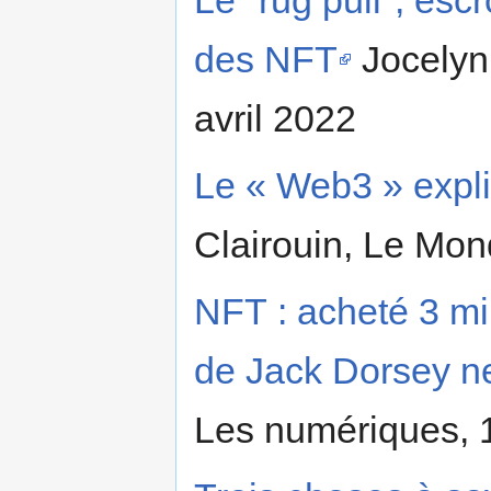
Le "rug pull", es
des NFT
Jocelyn 
avril 2022
Le « Web3 » expli
Clairouin, Le Mon
NFT : acheté 3 mil
de Jack Dorsey ne
Les numériques, 1