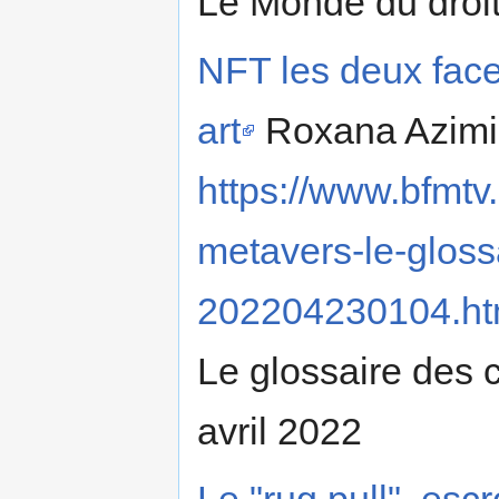
Le Monde du droi
NFT les deux face
art
Roxana Azimi,
https://www.bfmtv.
metavers-le-glos
202204230104.ht
Le glossaire des
avril 2022