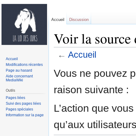
Accueil
Discussion
Voir la source
←
Accueil
Accueil
Modifications récentes
Sauter
Sauter
Vous ne pouvez pa
Page au hasard
à
à
Aide concernant
MediaWiki
la
la
raison suivante :
navigation
recherche
Outils
Pages liées
Suivi des pages liées
L’action que vous
Pages spéciales
Information sur la page
qu’aux utilisateur