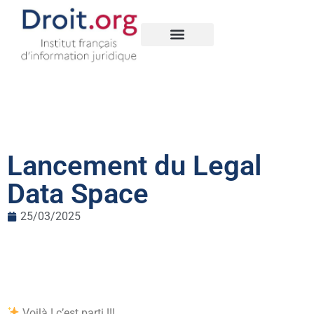
Nos créations
Legal Data Space
Lancement du Legal
Data Space
25/03/2025
Voilà ! c’est parti !!!