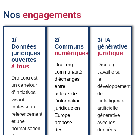
Nos
engagements
1/
2/
3/ IA
Données
Communs
générative
juridiques
numériques
juridique
ouvertes
Droit.org,
Droit.org
à tous
communauté
travaille sur
Droit.org est
d’échanges
le
un carrefour
entre
développement
d’initiatives
acteurs de
de
visant
l’information
l’intelligence
toutes à un
juridique en
artificielle
référencement
Europe,
générative
et une
propose
avec les
normalisation
des
données