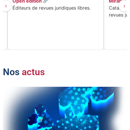
Open édition
Mirabel
‹
›
e
Éditeurs de revues juridiques libres.
Catalogue
revues ju
Nos
actus