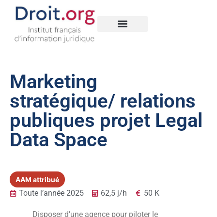
Nos créations
Legal Data Space
Marketing
stratégique/ relations
publiques projet Legal
Data Space
AAM attribué
Toute l’année 2025
62,5 j/h
50 K
Disposer d’une agence pour piloter le