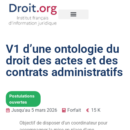
Nos créations
Legal Data Space
V1 d’une ontologie du
droit des actes et des
contrats administratifs
Postulations
ouvertes
Jusqu'au 5 mars 2026
Forfait
15 K
Objectif de disposer d’un coordinateur pour
accompagner la mise en place d’une