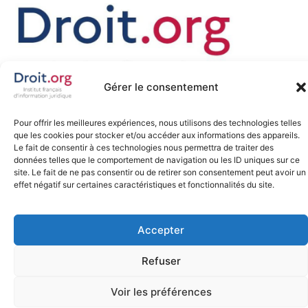
Gérer le consentement
Promouvoir, défendre et favoriser la diffusion libre du droit sur
Pour offrir les meilleures expériences, nous utilisons des technologies telles
internet, tel est notre engagement depuis 2007.
que les cookies pour stocker et/ou accéder aux informations des appareils.
Le fait de consentir à ces technologies nous permettra de traiter des
données telles que le comportement de navigation ou les ID uniques sur ce
site. Le fait de ne pas consentir ou de retirer son consentement peut avoir un
effet négatif sur certaines caractéristiques et fonctionnalités du site.
Tous droits réservés
©
Site web fait avec
par
Accepter
silexia.legal
Refuser
Voir les préférences